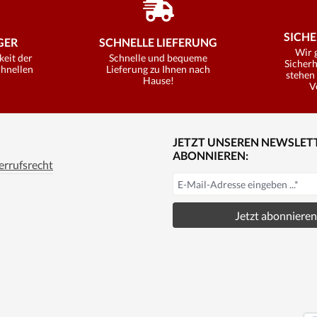
SICHE
ER
SCHNELLE LIEFERUNG
Wir 
keit der
Schnelle und bequeme
Sicherh
chnellen
Lieferung zu Ihnen nach
stehen 
Hause!
V
JETZT UNSEREN NEWSLET
ABONNIEREN:
rrufsrecht
Jetzt abonnieren