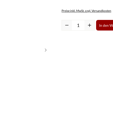
Preise inkl. MwSt. zzgl. Versandkosten
Produkt Anzahl: Gib den gewüns
In den 