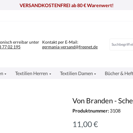
VERSANDKOSTENFREI ab 80 € Warenwert!
fonisch erreibar unter
Kontakt per E-Mail:
 77 02 195
germania-versand@freenet.de
en
Textilien Herren
Textilien Damen
Bücher & Hef
Von Branden - Sch
Produktnummer:
3108
11,00 €