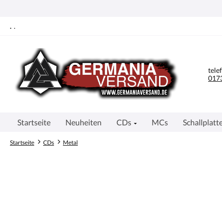
springen
Zur Hauptnavigation springen
.
.
tele
0173
Startseite
Neuheiten
CDs
MCs
Schallplatt
Startseite
CDs
Metal