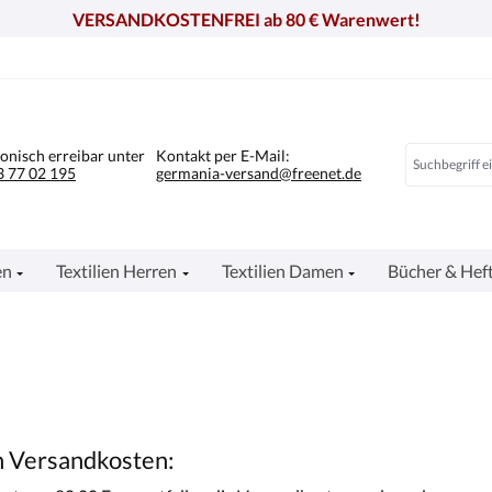
VERSANDKOSTENFREI ab 80 € Warenwert!
fonisch erreibar unter
Kontakt per E-Mail:
 77 02 195
germania-versand@freenet.de
en
Textilien Herren
Textilien Damen
Bücher & Hef
n Versandkosten: