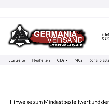
springen
Zur Hauptnavigation springen
.
.
tele
0173
Startseite
Neuheiten
CDs
MCs
Schallplatt
Hinweise zum Mindestbestellwert und de