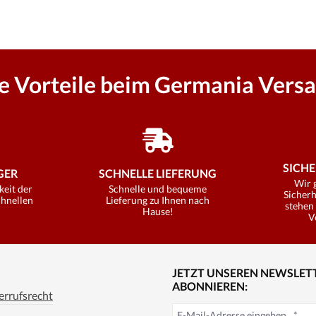
re Vorteile beim Germania Versa
SICHE
ER
SCHNELLE LIEFERUNG
Wir 
keit der
Schnelle und bequeme
Sicherh
chnellen
Lieferung zu Ihnen nach
stehen 
Hause!
V
JETZT UNSEREN NEWSLET
ABONNIEREN:
rrufsrecht