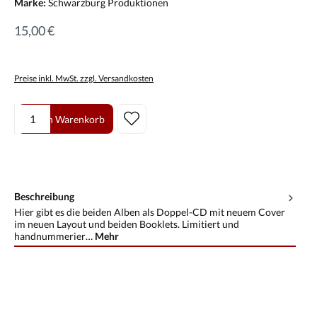
Marke:
Schwarzburg Produktionen
15,00 €
Preise inkl. MwSt. zzgl. Versandkosten
Produkt Anzahl: Gib den gewünschten Wert ein oder benutze die Scha
In den Warenkorb
Beschreibung
Hier gibt es die beiden Alben als Doppel-CD mit neuem Cover
im neuen Layout und beiden Booklets. Limitiert und
handnummerier…
Mehr