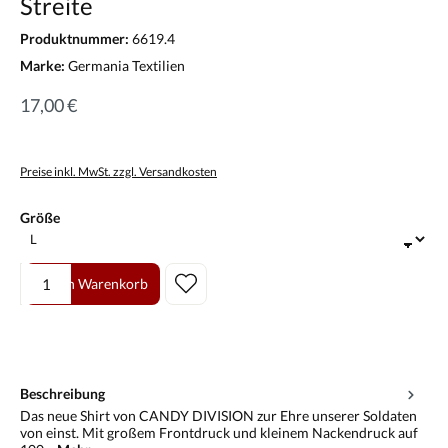
Streite
Produktnummer:
6619.4
Marke:
Germania Textilien
17,00 €
Preise inkl. MwSt. zzgl. Versandkosten
auswählen
Größe
Produkt Anzahl: Gib den gewünschten Wert ein oder benutze die Scha
In den Warenkorb
Beschreibung
Das neue Shirt von CANDY DIVISION zur Ehre unserer Soldaten
von einst. Mit großem Frontdruck und kleinem Nackendruck auf