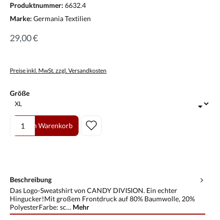
Produktnummer:
6632.4
Marke:
Germania Textilien
29,00 €
Preise inkl. MwSt. zzgl. Versandkosten
auswählen
Größe
Produkt Anzahl: Gib den gewünschten Wert ein oder benutze die Scha
In den Warenkorb
Beschreibung
Das Logo-Sweatshirt von CANDY DIVISION. Ein echter
Hingucker!Mit großem Frontdruck auf 80% Baumwolle, 20%
PolyesterFarbe: sc…
Mehr