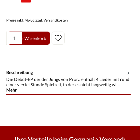
Preise inkl. MwSt. zzgl. Versandkosten
Produkt Anzahl: Gib den gewünschten Wert ein oder benutze die Scha
In den Warenkorb
Beschreibung
Die Debüt-EP der der Jungs von Prora enthält 4 Lieder mit rund
einer viertel Stunde Spielzeit, in der es nicht langweilig wi…
Mehr
Ihre Vorteile beim Germania Versand: